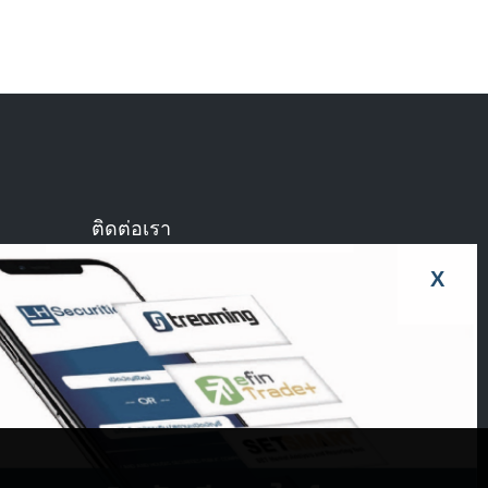
ติดต่อเรา
บริษัทหลักทรัพย์ แลนด์ แอนด์ เฮ้าส์ จำกัด
 PC
X
ubject
(มหาชน) สำนักงานใหญ่
1 อาคารคิวเฮ้าส์ ลุมพินี ชั้น 15
ถนนสาทรใต้ แขวงทุ่งมหาเมฆ เขตสาทร
กรุงเทพฯ 10120
โทร. 02-055-5100
Fax. 02-286-5567, 02-286-5568
Send it!